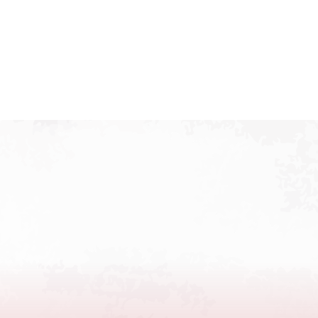
当する場合を除き、第三者に提供、開示等一切いたしません。
1. 個人情報の主体であるご本人の同意がある場合
2. 法令に基づく場合
3. 人の生命、身体または財産の保護のために必要があり、個人情報
であるとき
4. 国の機関もしくは地方公共団体、またはその委託を受けた者が法
必要があり、個人情報の主体であるご本人の同意を得ることにより当
とき
個人情報の管理について
当社は、個人情報への不正なアクセス、その紛失、破壊、改ざんおよ
対策をはじめとする各種安全対策を継続的に実施すると共に、その維
個人情報の訂正および削除について
個人情報の主体である本人より、自己の情報についての開示や照会、
停止等をご希望の場合は、当社までご連絡いただければ、合理的な範
Googleアナリティクスの利用について
当社サイトは、アクセスログの収集・解析にGoogleアナリティクスを
Googleアナリティクスではクッキー（Cookie）を使用してアクセ
報は含んでおりません。また、収集されるアクセスログは、Google
す。利用者は、ブラウザ設定を変更しクッキーの無効化で、これらの
ただし、クッキーの無効化で本サイトの機能の一部をご利用いただけ
プライバシーポリシーの変更について
本プライバシーポリシーの内容は皆様に通知をすることなく変更され
変更後のプライバシーポリシーについては、当社サイト上で公表し、