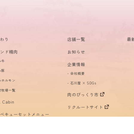
す。
当プライバシーポリシーに関するご意見、ご質問、お問い合わせ
当社お問い合わせ先宛にお送り下さい。
当社は、お送りいただいたすべてのご意見・ご質問・お問い合わせに
いたします。当社はサービスを向上させるために、いただいたご意見
に応じ、保持している情報の修正、削除を実施いたします
だわり
店舗一覧
最
株式会社石川屋
当社お問い合わせ先宛にお送り下さい。
ランド精肉
お知らせ
〒461-0003 愛知県半田市十一号地18-28
TEL 0569-22-6161
多牛
企業情報
WEBサイト運営会社
多豚
会社概要
アイアムデザイン株式会社
多ホルモン
石川屋 × SDGs
育牧場一覧
肉のびっくり市
 Cabin
リクルートサイト
ーベキューセットメニュー