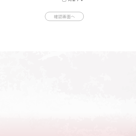
の主体であるご本人の同意を得ること が困難
令に定める事務をすることに対して 協力する
該事務の遂行に支障を 及ぼすおそれがある
び漏えい等を予防するため、情報セキュリティ
持、改善に努めます。
および正当と思われる訂正、追加、削除、利用
囲ですみやかに対応させていただきます。
使用しております。
スログを収集しておりますが、個人を特定する情
社のプライバシーポリシーに基づいて管理されま
アクセスログ収集を拒否することができます。
なくなる場合があります。
る場合がございます。
掲載した時からその効力を生じるものとしま