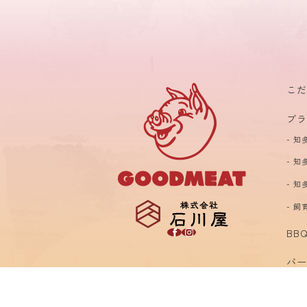
こ
ブ
知
知
知
飼
BBQ
バ