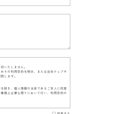
一切いたしません。
じめその利用目的を明示、または当社ウェブサ
用致します。
合を除き、個人情報の主体であるご本人に同意
が業務上必要な限りにおいて行い、利用目的の
ご本人の同意を得た場合、または下記項目に該
同意する