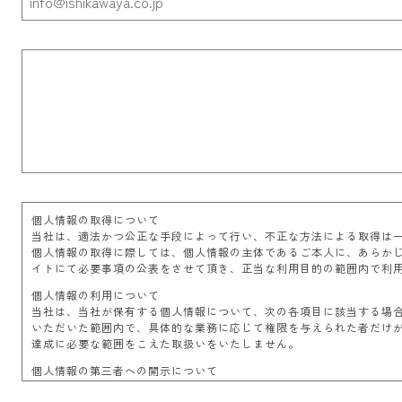
個人情報の取得について
当社は、適法かつ公正な手段によって行い、不正な方法による取得は
個人情報の取得に際しては、個人情報の主体であるご本人に、あらか
イトにて必要事項の公表をさせて頂き、正当な利用目的の範囲内で利
個人情報の利用について
当社は、当社が保有する個人情報について、次の各項目に該当する場
いただいた範囲内で、具体的な業務に応じて権限を与えられた者だけ
達成に必要な範囲をこえた取扱いをいたしません。
個人情報の第三者への開示について
当社は、ご本人より取得させていただいた個人情報を適切に管理し、