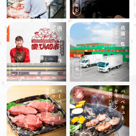
詳細
詳細
Bikkuri ichi
肉のびっくり市
Shop list
店舗一覧
詳細
詳細
BBQ setmenu
セットメニュー
バーベキュー
BBQ Cabin
キャビン
バーベキュー
詳細
詳細