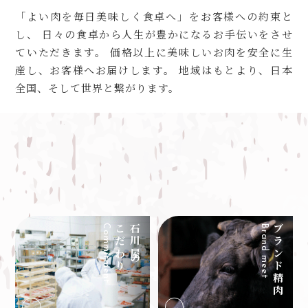
「よい肉を毎日美味しく食卓へ」をお客様への約束と
し、
日々の食卓から人生が豊かになるお手伝いを
させ
ていただきます。
価格以上に美味しいお肉を安全に生
産し、
お客様へお届けします。
地域はもとより、日本
全国、そして世界と繋がります。
Commitment
こだわり
石川屋の
Brand meet
ブランド精肉