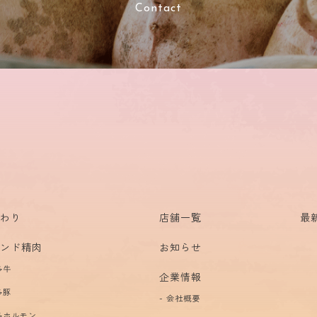
Contact
だわり
店舗一覧
最
ランド精肉
お知らせ
多牛
企業情報
多豚
会社概要
多ホルモン