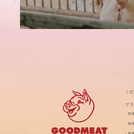
こ
ブ
知
知
知