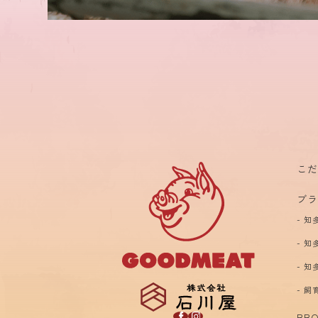
こ
ブ
知
知
知
飼
BBQ