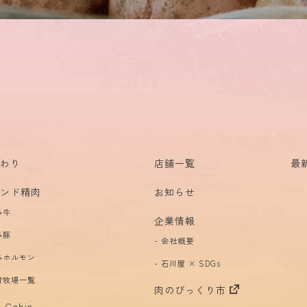
だわり
店舗一覧
最
ランド精肉
お知らせ
多牛
企業情報
多豚
会社概要
多ホルモン
石川屋 × SDGs
育牧場一覧
肉のびっくり市
 Cabin